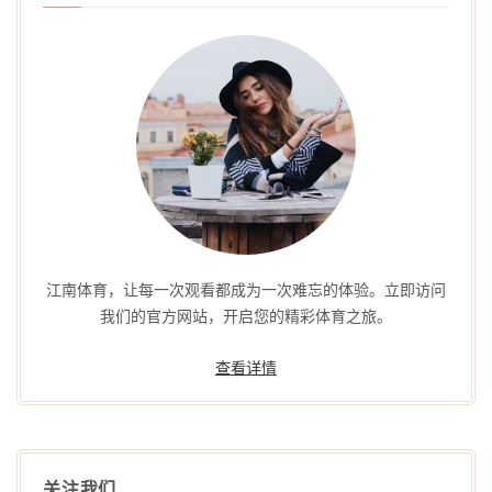
江南体育，让每一次观看都成为一次难忘的体验。立即访问
我们的官方网站，开启您的精彩体育之旅。
查看详情
关注我们