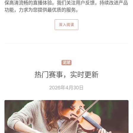
保高清流畅的直播体验。我们关注用户反馈，持续改进产品
功能，力求为您提供最优质的服务。
深入阅读
足球
热门赛事，实时更新
2026年4月30日