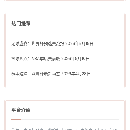
热门推荐
足球盛宴：世界杯预选赛战报 2026年5月15日
篮球焦点：NBA季后赛前瞻 2026年5月10日
赛事速递：欧洲杯最新动态 2026年4月28日
平台介绍