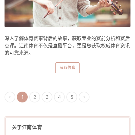
深入了解体育赛事背后的故事，获取专业的赛前分析和赛后
点评。江南体育不仅是直播平台，更是您获取权威体育资讯
的可靠来源。
获取信息
1
2
3
4
5
关于江南体育