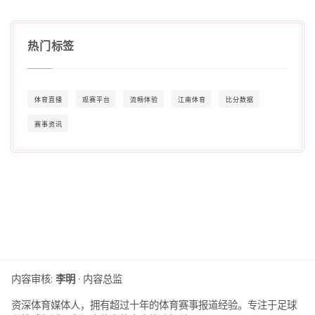
热门标签
体育直播
观赛平台
流畅体验
江南体育
比分数据
赛事资讯
内容审核:
李明
· 内容总监
资深体育媒体人，拥有超过十年的体育赛事报道经验。专注于足球